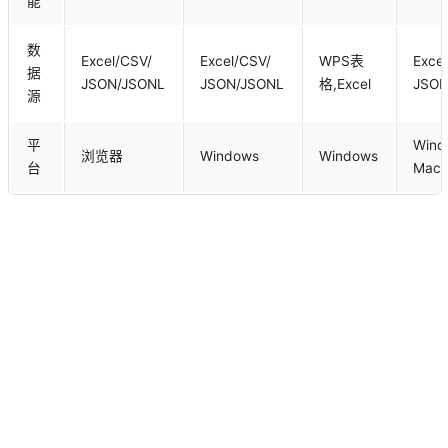
能
数
Excel/CSV/
Excel/CSV/
WPS表
Exce
据
JSON/JSONL
JSON/JSONL
格,Excel
JSON
源
平
Wind
浏览器
Windows
Windows
台
Mac 